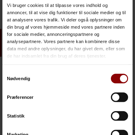
forsikringsmægler og rådgiver gennem virksomhedens eksistens
Vi bruger cookies til at tilpasse vores indhold og
i mere end 30 år.
annoncer, til at vise dig funktioner til sociale medier og til
at analysere vores trafik. Vi deler også oplysninger om
din brug af vores hjemmeside med vores partnere inden
For meget fokus i forsikringsselskaberne på at sælge
for sociale medier, annonceringspartnere og
forsikringer og for lidt fokus på, at sikre kunderne. Det
analysepartnere. Vores partnere kan kombinere disse
var årsagen til, at Henning Toftager og Leif Rexen
data med andre oplysninger, du har givet dem, eller som
startede RTM.
de har indsamlet fra din brug af deres tjenester.
Samtykkevalg
VISION
Nødvendig
Præferencer
RTMs vision er, at det drejer sig om at tage ansvarlige
beslutninger til kundens fordel. Vi har en målsætning om at gøre
tingene en smule bedre end konkurrenterne.
Statistik
Det er vores mål at beskytte virksomheder / organisationer /
mennesker, så de altid kan opnå deres fulde potentiale. Samtidig
Marketing