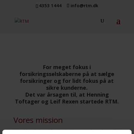
4353 1444
info@rtm.dk
For meget fokus i
forsikringsselskaberne på at sælge
forsikringer og for lidt fokus på at
sikre kunderne.
Det var årsagen til, at Henning
Toftager og Leif Rexen startede RTM.
Vores mission
RTM blev skabt ud fra den holdning, at de traditionelle