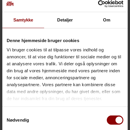
forsikrings- og pensionsselskaber ikke tager nok ansvar
for at skabe de rette løsninger for deres kunder. Og i
dag arbejder selskabet som en uafhængig
Samtykke
Detaljer
Om
forsikringsmægler løbende på at finde den rette
løsning og det for kunden rigtige valg af det bedste
forsikringsselskab- eller pensionsselskab til den givne
Denne hjemmeside bruger cookies
opgave. Fordi det er vores overbevisning, at ingen
Vi bruger cookies til at tilpasse vores indhold og
forsikrings- eller pensionsselskaber kan rådgive
annoncer, til at vise dig funktioner til sociale medier og til
uafhængigt. Og vi tror på, at alle vores kunder har
at analysere vores trafik. Vi deler også oplysninger om
unikke og individuelle behov, som kræver individuelle
fokus og løsninger.
din brug af vores hjemmeside med vores partnere inden
for sociale medier, annonceringspartnere og
Det er derfor vores opgave gennem forhandlinger med
analysepartnere. Vores partnere kan kombinere disse
forsikringsselskaberne at skaffe vores kunder lavere
data med andre oplysninger, du har givet dem, eller som
præmier og bedre dækning. For at nå dette mål sender
de har indsamlet fra din brug af deres tjenester.
vi konsekvent forsikringerne i udbud hvert tredje år. På
den måde får vi tre eller flere tilbud fra
Samtykkevalg
forsikringsselskaberne at vælge imellem, og ofte
Nødvendig
forbedres dækningerne, og præmierne reduceres.