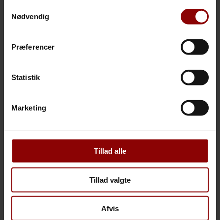
Samtykkevalg
relationer både internt og eksternt, og vi handler med
Nødvendig
empati.
Vi løser opgaverne med begejstring og indlevelse, og vi
Præferencer
identificerer os hurtigt med virksomhedens kultur,
forretning og udfordringer. Vi prøver at tilføre positiv
energi til organisationen.
Statistik
Marketing
SURROUND YOURSELF WITH ONLY PEOPLE
Tillad alle
WHO ARE GOING TO TAKE YOU HIGHER
Tillad valgte
- Oprah Winfrey
Afvis