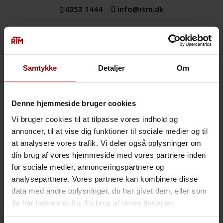
4353 1444
info@rtm.dk
Samtykke
Detaljer
Om
Værdier
Denne hjemmeside bruger cookies
Vi er proaktive i vores tilgang til opgaverne. Vi tager
initiativ og venter ikke på, at andre skal handle for os.
Vi bruger cookies til at tilpasse vores indhold og
annoncer, til at vise dig funktioner til sociale medier og til
Vi tror på, at verden og vores kunders behov ændrer
at analysere vores trafik. Vi deler også oplysninger om
sig over tid, og vi tilstræber at kunne forudse og
din brug af vores hjemmeside med vores partnere inden
afdække alle farer.
for sociale medier, annonceringspartnere og
Medarbejderne er meget strukturerede og vi afleverer
analysepartnere. Vores partnere kan kombinere disse
og overleverer opgaverne på optimal vis. Samtidig
data med andre oplysninger, du har givet dem, eller som
udvikler vi værktøjer og systemer, der skaber tryghed.
de har indsamlet fra din brug af deres tjenester.
Og vi arbejder ud fra at fjerne alle tilfældigheder og fejl.
På det menneskelige plan tror vi på at bygge stærke