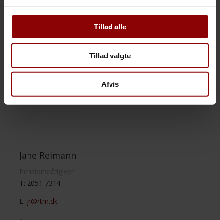
Tillad alle
Tillad valgte
Afvis
Jane Reimann
Pensionsrådgiver
T: 2051 7314
E:
jr@rtm.dk