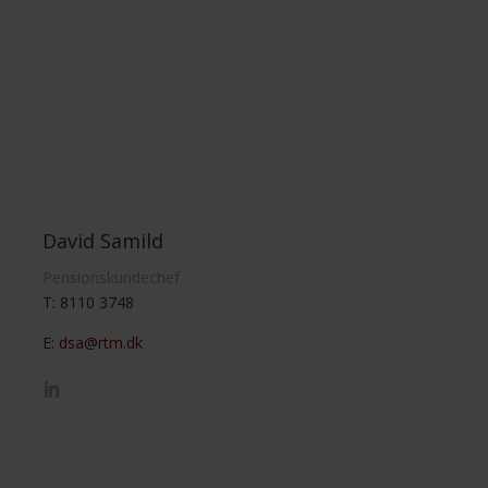
David Samild
Pensionskundechef
T: 8110 3748
E:
dsa@rtm.dk