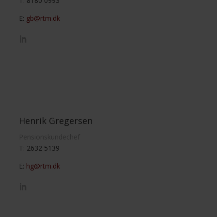
T: 8180 0993
E:
gb@rtm.dk
Henrik Gregersen
Pensionskundechef
T: 2632 5139
E:
hg@rtm.dk