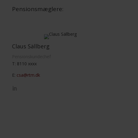
Pensionsmæglere:
Claus Sällberg
Pensionskundechef
T: 8110 xxxx
E:
csa@rtm.dk