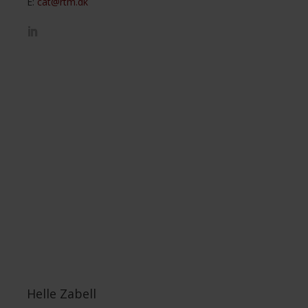
E:
cat@rtm.dk
Helle Zabell