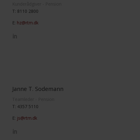
Kunderådgiver - Pension
T:
8110 2800
E:
hz@rtm.dk
Janne T. Sodemann
Teamleder - Pension
T: 4357 5110
E:
js@rtm.dk