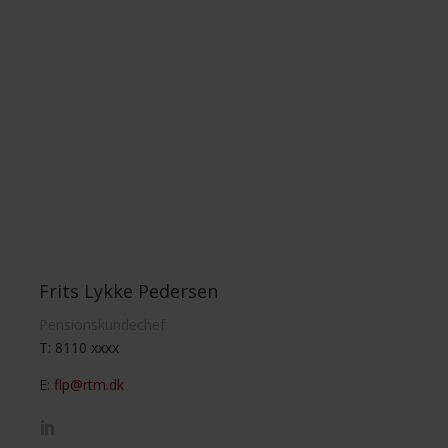
Frits Lykke Pedersen
Pensionskundechef
T: 8110 xxxx
E:
flp@rtm.dk