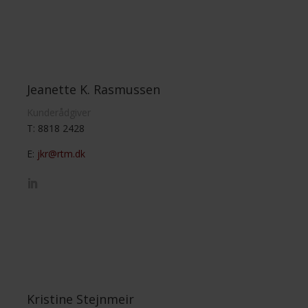
Jeanette K. Rasmussen
Kunderådgiver
T: 8818 2428
E:
jkr@rtm.dk
Kristine Stejnmeir