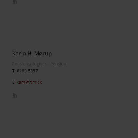
Karin H. Mørup
Pensionsrådgiver - Pension
T:
8180 5357
E:
kam@rtm.dk