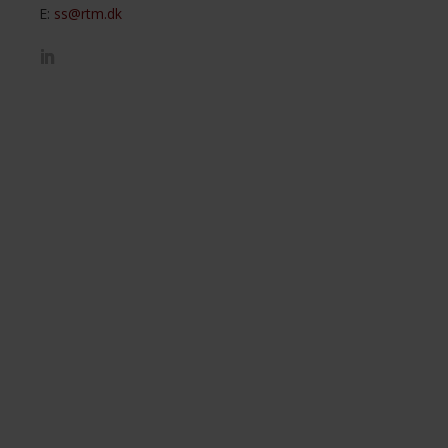
E:
ss@rtm.dk