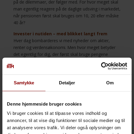
på de dilemmaer, der følger med. For hvor meget skal
man egentlig reagere på de daglige udsving i markedet,
når pensionen først skal bruges om 10, 20 eller måske
40 år?
Invester i nutiden – med blikket langt frem
Hver dag bombarderes vi med nyheder om aktier,
renter og verdensøkonomi. Men hvor meget betyder
det egentlig for dig, der først skal bruge pengene
mange år ude i fremtiden?
Hos RTM har vi i mange år givet indsigt i, hvordan
markedet historisk har udviklet sig – og hvordan
Samtykke
Detaljer
Om
dygtige forvaltere har skabt solide afkast. Men
spørgsmålet er: Er det nok? Eller findes der bedre
løsninger for dig?
Denne hjemmeside bruger cookies
Hvad er det rigtige valg for dig?
Vi bruger cookies til at tilpasse vores indhold og
Meningerne er mange.
annoncer, til at vise dig funktioner til sociale medier og til
Nogle siger: Invester og luk øjnene.
at analysere vores trafik. Vi deler også oplysninger om
Andre siger: Pas på pengene og vælg forsigtigt.