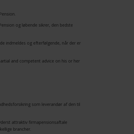
Pension.
ension og løbende sikrer, den bedste
 de indmeldes og efterfølgende, når der er
partial and competent advice on his or her
dhedsforsikring som leverandør af den til
erst attraktiv firmapensionsaftale
ellige brancher.