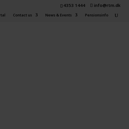
4353 1444
info@rtm.dk
tal
Contact us
News & Events
Pensionsinfo