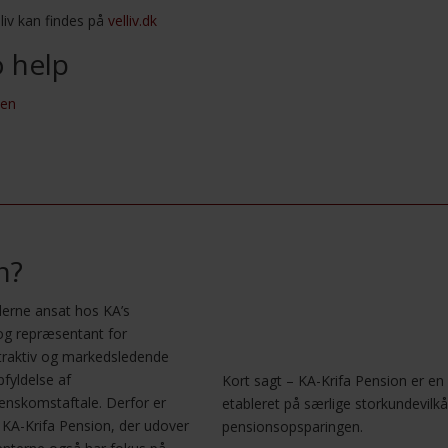
liv kan findes på
velliv.dk
o help
sen
n?
derne ansat hos KA’s
g repræsentant for
attraktiv og markedsledende
fyldelse af
Kort sagt – KA-Krifa Pension er en
renskomstaftale. Derfor er
etableret på særlige storkundevilkår
 KA-Krifa Pension, der udover
pensionsopsparingen.