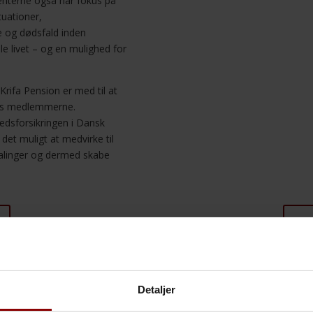
enterne også har fokus på
tuationer,
e og dødsfald inden
e livet – og en mulighed for
Krifa Pension er med til at
os medlemmerne.
hedsforsikringen i Dansk
det muligt at medvirke til
talinger og dermed skabe
Bo
fa Pension her
Detaljer