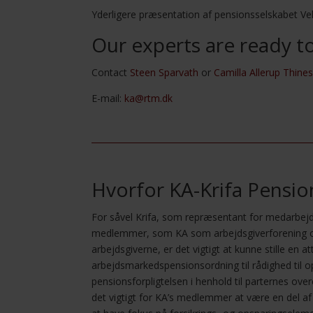
Yderligere præsentation af pensionsselskabet Vel
Our experts are ready t
Contact
Steen Sparvath
or
Camilla Allerup Thine
E-mail:
ka@rtm.dk
Hvorfor KA-Krifa Pensio
For såvel Krifa, som repræsentant for medarbej
medlemmer, som KA som arbejdsgiverforening o
arbejdsgiverne, er det vigtigt at kunne stille en 
arbejdsmarkedspensionsordning til rådighed til op
pensionsforpligtelsen i henhold til parternes ove
det vigtigt for KA’s medlemmer at være en del af