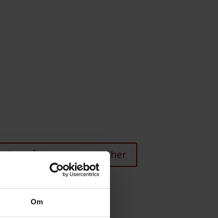
ok et rådgivningsmøde her
Om