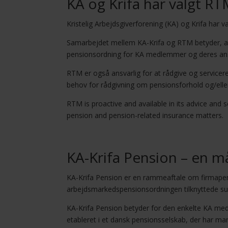
KA og Krifa har valgt R
Kristelig Arbejdsgiverforening (KA) og Krifa har
Samarbejdet mellem KA-Krifa og RTM betyder, at
pensionsordning for KA medlemmer og deres ans
RTM er også ansvarlig for at rådgive og servicere
behov for rådgivning om pensionsforhold og/eller
RTM is proactive and available in its advice and 
pension and pension-related insurance matters.
KA-Krifa Pension – en m
KA-Krifa Pension er en rammeaftale om firmapensi
arbejdsmarkedspensionsordningen tilknyttede su
KA-Krifa Pension betyder for den enkelte KA med
etableret i et dansk pensionsselskab, der har ma