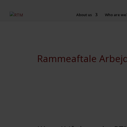
About us
Who are we
Rammeaftale Arbejds