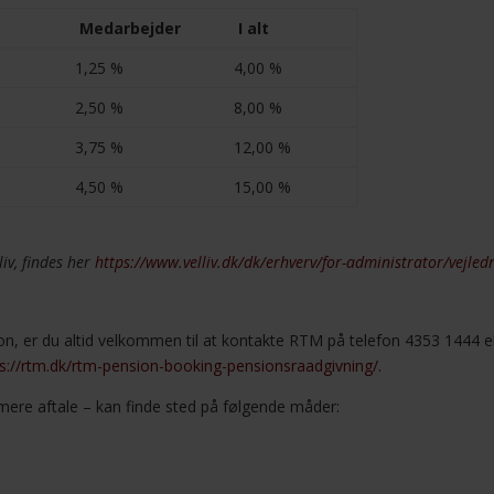
Medarbejder
I alt
1,25 %
4,00 %
2,50 %
8,00 %
3,75 %
12,00 %
4,50 %
15,00 %
liv, findes her
https://www.velliv.dk/dk/erhverv/for-administrator/vejledn
on, er du altid velkommen til at kontakte RTM på telefon 4353 1444 el
ps://rtm.dk/rtm-pension-booking-pensionsraadgivning/.
rmere aftale – kan finde sted på følgende måder: