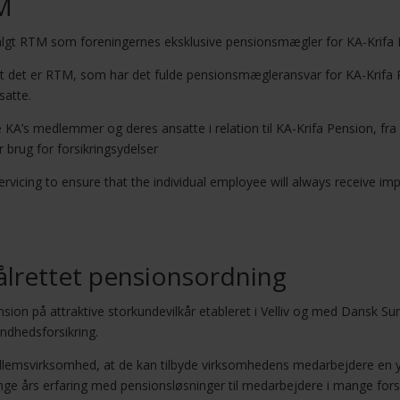
TM
 valgt RTM som foreningernes eksklusive pensionsmægler for KA-Krifa 
 det er RTM, som har det fulde pensionsmægleransvar for KA-Krifa P
atte.
 KA’s medlemmer og deres ansatte i relation til KA-Krifa Pension, fra
 brug for forsikringsydelser
servicing to ensure that the individual employee will always receive im
ålrettet pensionsordning
on på attraktive storkundevilkår etableret i Velliv og med Dansk Sun
ndhedsforsikring.
lemsvirksomhed, at de kan tilbyde virksomhedens medarbejdere en yd
nge års erfaring med pensionsløsninger til medarbejdere i mange forsk