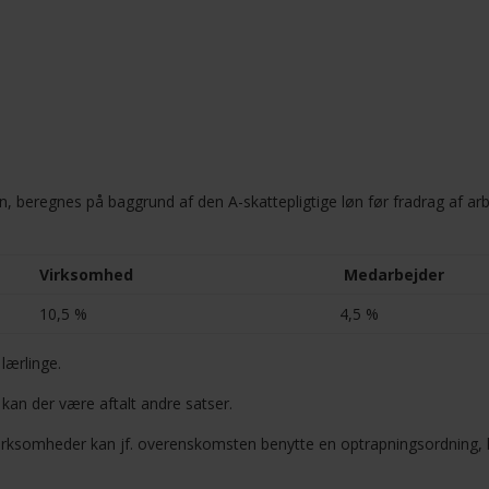
, beregnes på baggrund af den A-skattepligtige løn før fradrag af a
Virksomhed
Medarbejder
10,5 %
4,5 %
lærlinge.
an der være aftalt andre satser.
virksomheder kan
jf. overenskomsten benytte en optrapningsordning, h