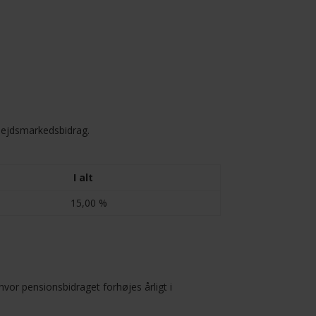
rbejdsmarkedsbidrag.
I alt
15,00 %
vor pensionsbidraget forhøjes årligt i